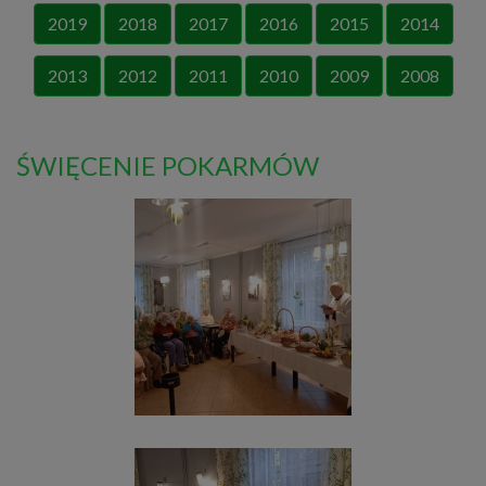
2019
2018
2017
2016
2015
2014
2013
2012
2011
2010
2009
2008
ŚWIĘCENIE POKARMÓW