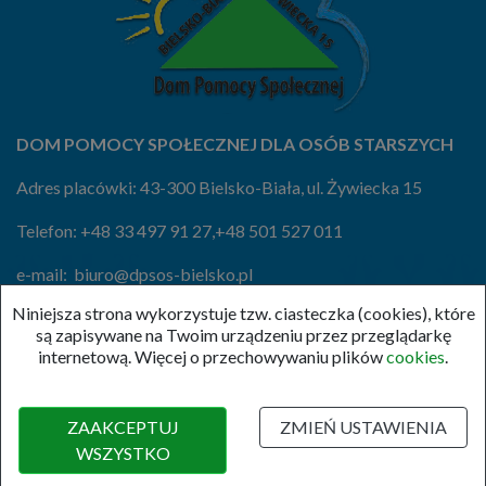
DOM POMOCY SPOŁECZNEJ DLA OSÓB STARSZYCH
Adres placówki: 43-300 Bielsko-Biała, ul. Żywiecka 15
Telefon:
+48 33 497 91 27
,
+48 501 527 011
e-mail:
biuro@dpsos-bielsko.pl
Niniejsza strona wykorzystuje tzw. ciasteczka (cookies), które
e-Doręczenia:
AE:PL-37807-88871-BEACD-19
są zapisywane na Twoim urządzeniu przez przeglądarkę
internetową. Więcej o przechowywaniu plików
cookies
.
ZAAKCEPTUJ
ZMIEŃ USTAWIENIA
(c) 2020 , DPSOS
WSZYSTKO