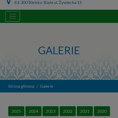
43-300 Bielsko-Biała ul. Żywiecka 15
GALERIE
Strona główna
Galerie
2025
2024
2023
2022
2021
2020